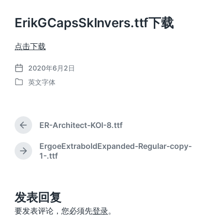
ErikGCapsSkInvers.ttf下载
点击下载
2020年6月2日
发
英文字体
布
发
日
布
期
于
ER-Architect-KOI-8.ttf
上
篇
ErgoeExtraboldExpanded-Regular-copy-
文
下
1-.ttf
章
篇
：
文
章
：
发表回复
要发表评论，您必须先
登录
。