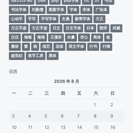
GB2312-80
GBK
pop
pop字体
ttc
ttf
书法
书法字体
刘殿儒
图案字体
字体
宋体
广告体
心动字
手写
手写字体
文鼎
新蒂字体
方正
方正字迹
方正手迹
日文
日文字体
日本
朗宋
武蔵
汉仪
海報
海报
王漢宗
矢量
空心
简体
粗
素材
繁
细
综艺
花体
英文字体
行书
行楷
超世紀
造字工房
黑体
日历
2026 年 8 月
一
二
三
四
五
六
日
1
2
3
4
5
6
7
8
9
10
11
12
13
14
15
16