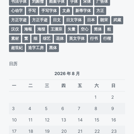
书法字体
刘殿儒
图案字体
字体
宋体
广告体
心动字
手写
手写字体
文鼎
新蒂字体
方正
方正字迹
方正手迹
日文
日文字体
日本
朗宋
武蔵
汉仪
海報
海报
王漢宗
矢量
空心
简体
粗
素材
繁
细
综艺
花体
英文字体
行书
行楷
超世紀
造字工房
黑体
日历
2026 年 8 月
一
二
三
四
五
六
日
1
2
3
4
5
6
7
8
9
10
11
12
13
14
15
16
17
18
19
20
21
22
23