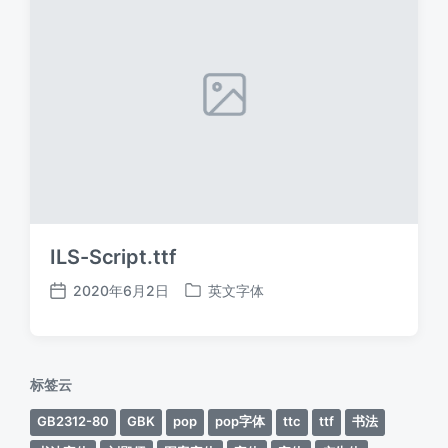
ILS-Script.ttf
2020年6月2日
英文字体
发
发
布
布
日
于
期
标签云
GB2312-80
GBK
pop
pop字体
ttc
ttf
书法