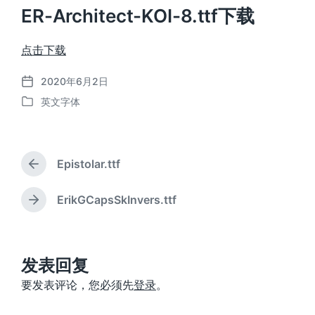
ER-Architect-KOI-8.ttf下载
点击下载
2020年6月2日
发
英文字体
布
发
日
布
期
于
Epistolar.ttf
上
篇
文
ErikGCapsSkInvers.ttf
下
章
篇
：
文
章
：
发表回复
要发表评论，您必须先
登录
。