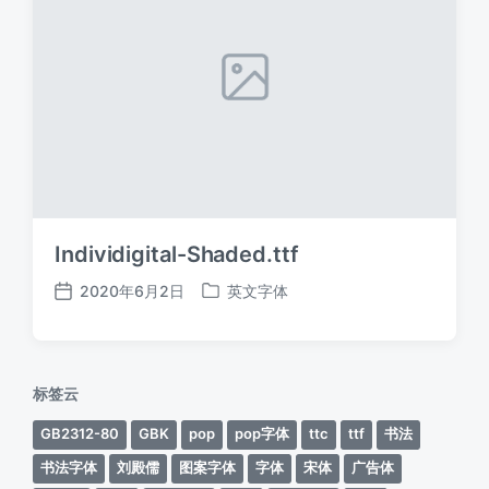
Individigital-Shaded.ttf
2020年6月2日
英文字体
发
发
布
布
日
于
期
标签云
GB2312-80
GBK
pop
pop字体
ttc
ttf
书法
书法字体
刘殿儒
图案字体
字体
宋体
广告体