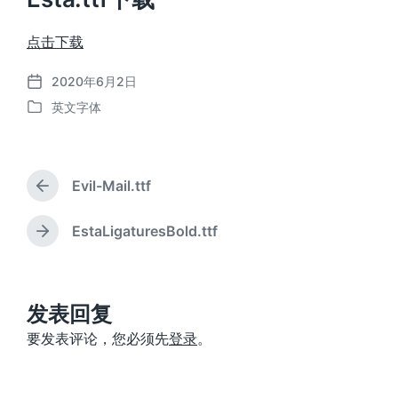
点击下载
2020年6月2日
发
英文字体
布
发
日
布
期
于
Evil-Mail.ttf
上
篇
文
EstaLigaturesBold.ttf
下
章
篇
：
文
章
：
发表回复
要发表评论，您必须先
登录
。