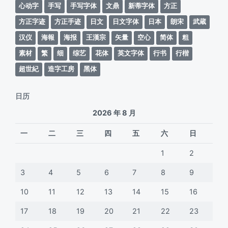
心动字
手写
手写字体
文鼎
新蒂字体
方正
方正字迹
方正手迹
日文
日文字体
日本
朗宋
武蔵
汉仪
海報
海报
王漢宗
矢量
空心
简体
粗
素材
繁
细
综艺
花体
英文字体
行书
行楷
超世紀
造字工房
黑体
日历
2026 年 8 月
一
二
三
四
五
六
日
1
2
3
4
5
6
7
8
9
10
11
12
13
14
15
16
17
18
19
20
21
22
23