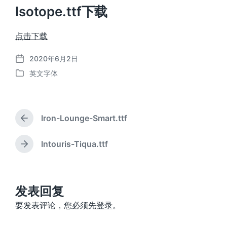
Isotope.ttf下载
点击下载
2020年6月2日
发
英文字体
布
发
日
布
期
于
Iron-Lounge-Smart.ttf
上
篇
文
Intouris-Tiqua.ttf
下
章
篇
：
文
章
：
发表回复
要发表评论，您必须先
登录
。