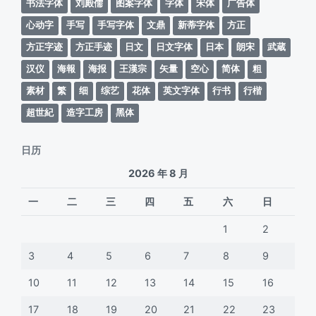
书法字体
刘殿儒
图案字体
字体
宋体
广告体
心动字
手写
手写字体
文鼎
新蒂字体
方正
方正字迹
方正手迹
日文
日文字体
日本
朗宋
武蔵
汉仪
海報
海报
王漢宗
矢量
空心
简体
粗
素材
繁
细
综艺
花体
英文字体
行书
行楷
超世紀
造字工房
黑体
日历
2026 年 8 月
一
二
三
四
五
六
日
1
2
3
4
5
6
7
8
9
10
11
12
13
14
15
16
17
18
19
20
21
22
23