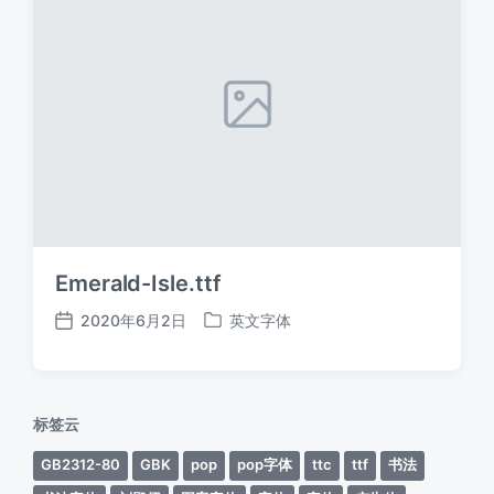
Emerald-Isle.ttf
2020年6月2日
英文字体
发
发
布
布
日
于
期
标签云
GB2312-80
GBK
pop
pop字体
ttc
ttf
书法