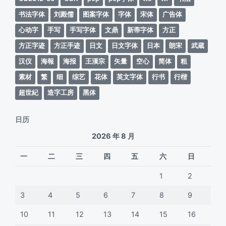
书法字体
刘殿儒
图案字体
字体
宋体
广告体
心动字
手写
手写字体
文鼎
新蒂字体
方正
方正字迹
方正手迹
日文
日文字体
日本
朗宋
武蔵
汉仪
海報
海报
王漢宗
矢量
空心
简体
粗
素材
繁
细
综艺
花体
英文字体
行书
行楷
超世紀
造字工房
黑体
日历
2026 年 8 月
一
二
三
四
五
六
日
1
2
3
4
5
6
7
8
9
10
11
12
13
14
15
16