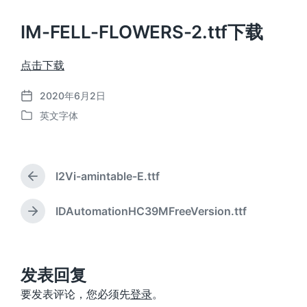
IM-FELL-FLOWERS-2.ttf下载
点击下载
2020年6月2日
发
英文字体
布
发
日
布
期
于
I2Vi-amintable-E.ttf
上
篇
文
IDAutomationHC39MFreeVersion.ttf
下
章
篇
：
文
章
：
发表回复
要发表评论，您必须先
登录
。