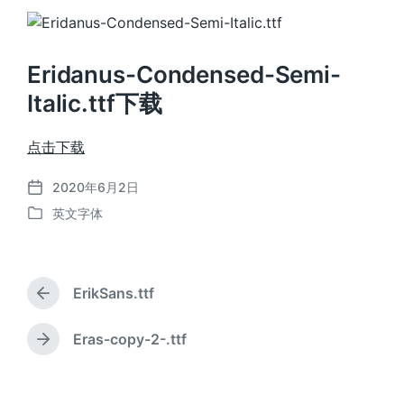
Eridanus-Condensed-Semi-
Italic.ttf下载
点击下载
2020年6月2日
发
英文字体
布
发
日
布
期
于
ErikSans.ttf
上
篇
文
Eras-copy-2-.ttf
下
章
篇
：
文
章