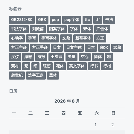
期
标签云
GB2312-80
GBK
pop
pop字体
ttc
ttf
书法
书法字体
刘殿儒
图案字体
字体
宋体
广告体
心动字
手写
手写字体
文鼎
新蒂字体
方正
方正字迹
方正手迹
日文
日文字体
日本
朗宋
武蔵
汉仪
海報
海报
王漢宗
矢量
空心
简体
粗
素材
繁
细
综艺
花体
英文字体
行书
行楷
超世紀
造字工房
黑体
日历
2026 年 8 月
一
二
三
四
五
六
日
1
2