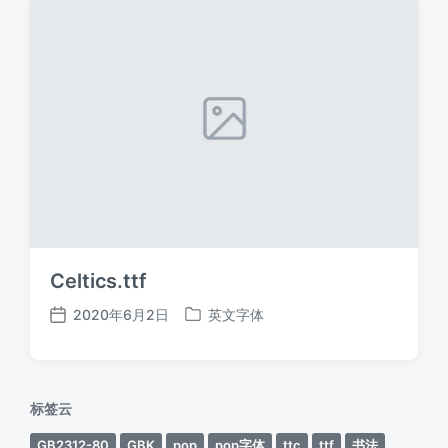
Celtics.ttf
2020年6月2日
英文字体
发
发
布
布
日
于
期
标签云
GB2312-80
GBK
pop
pop字体
ttc
ttf
书法