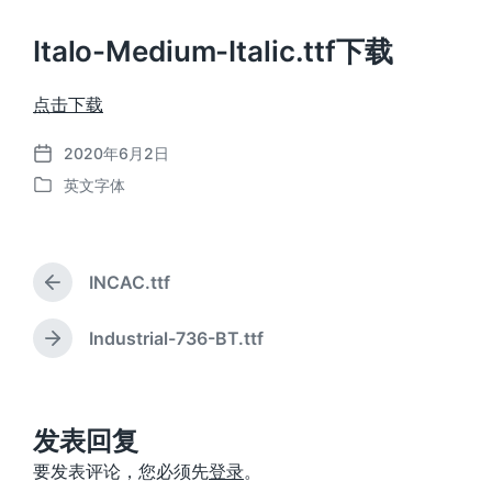
Italo-Medium-Italic.ttf下载
点击下载
2020年6月2日
发
英文字体
布
发
日
布
期
于
INCAC.ttf
上
篇
文
Industrial-736-BT.ttf
下
章
篇
：
文
章
：
发表回复
要发表评论，您必须先
登录
。