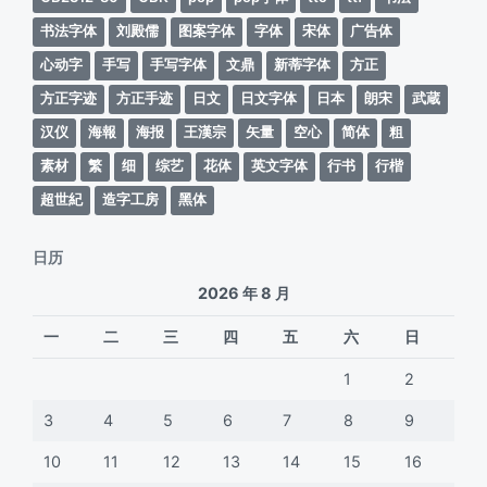
书法字体
刘殿儒
图案字体
字体
宋体
广告体
心动字
手写
手写字体
文鼎
新蒂字体
方正
方正字迹
方正手迹
日文
日文字体
日本
朗宋
武蔵
汉仪
海報
海报
王漢宗
矢量
空心
简体
粗
素材
繁
细
综艺
花体
英文字体
行书
行楷
超世紀
造字工房
黑体
日历
2026 年 8 月
一
二
三
四
五
六
日
1
2
3
4
5
6
7
8
9
10
11
12
13
14
15
16