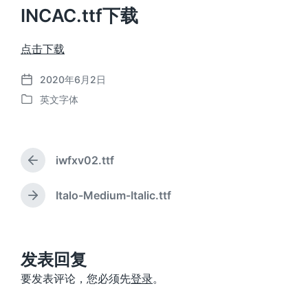
INCAC.ttf下载
点击下载
2020年6月2日
发
英文字体
布
发
日
布
期
于
iwfxv02.ttf
上
篇
文
Italo-Medium-Italic.ttf
下
章
篇
：
文
章
：
发表回复
要发表评论，您必须先
登录
。