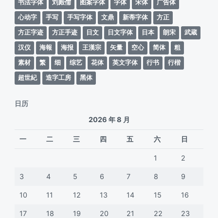
书法字体
刘殿儒
图案字体
字体
宋体
广告体
心动字
手写
手写字体
文鼎
新蒂字体
方正
方正字迹
方正手迹
日文
日文字体
日本
朗宋
武蔵
汉仪
海報
海报
王漢宗
矢量
空心
简体
粗
素材
繁
细
综艺
花体
英文字体
行书
行楷
超世紀
造字工房
黑体
日历
2026 年 8 月
一
二
三
四
五
六
日
1
2
3
4
5
6
7
8
9
10
11
12
13
14
15
16
17
18
19
20
21
22
23