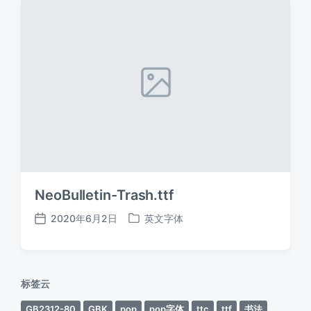
NeoBulletin-Trash.ttf
2020年6月2日
英文字体
发
发
布
布
日
于
期
标签云
GB2312-80
GBK
pop
pop字体
ttc
ttf
书法