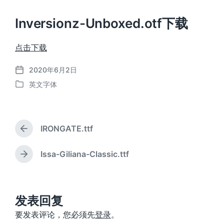
Inversionz-Unboxed.otf下载
点击下载
2020年6月2日
发
英文字体
布
发
日
布
期
于
IRONGATE.ttf
上
篇
文
Issa-Giliana-Classic.ttf
下
章
篇
：
文
章
：
发表回复
要发表评论，您必须先
登录
。