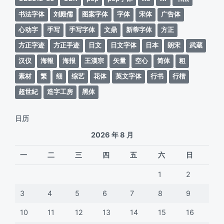
书法字体
刘殿儒
图案字体
字体
宋体
广告体
心动字
手写
手写字体
文鼎
新蒂字体
方正
方正字迹
方正手迹
日文
日文字体
日本
朗宋
武蔵
汉仪
海報
海报
王漢宗
矢量
空心
简体
粗
素材
繁
细
综艺
花体
英文字体
行书
行楷
超世紀
造字工房
黑体
日历
2026 年 8 月
一
二
三
四
五
六
日
1
2
3
4
5
6
7
8
9
10
11
12
13
14
15
16