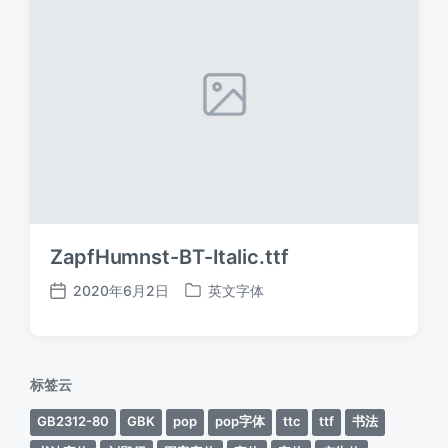
ZapfHumnst-BT-Italic.ttf
2020年6月2日
英文字体
发
发
布
布
日
于
期
标签云
GB2312-80
GBK
pop
pop字体
ttc
ttf
书法