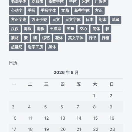
书法字体
刘殿儒
图案字体
字体
宋体
广告体
心动字
手写
手写字体
文鼎
新蒂字体
方正
方正字迹
方正手迹
日文
日文字体
日本
朗宋
武蔵
汉仪
海報
海报
王漢宗
矢量
空心
简体
粗
素材
繁
细
综艺
花体
英文字体
行书
行楷
超世紀
造字工房
黑体
日历
2026 年 8 月
一
二
三
四
五
六
日
1
2
3
4
5
6
7
8
9
10
11
12
13
14
15
16
17
18
19
20
21
22
23