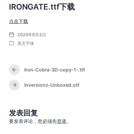
IRONGATE.ttf下载
点击下载
2020年6月2日
发
英文字体
布
发
日
布
期
于
Iron-Cobra-3D-copy-1-.ttf
上
篇
文
Inversionz-Unboxed.otf
下
章
篇
：
文
章
：
发表回复
要发表评论，您必须先
登录
。