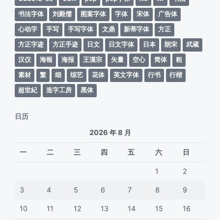
书法字体
刘殿儒
图案字体
字体
宋体
广告体
心动字
手写
手写字体
文鼎
新蒂字体
方正
方正字迹
方正手迹
日文
日文字体
日本
朗宋
武蔵
汉仪
海報
海报
王漢宗
矢量
空心
简体
粗
素材
繁
细
综艺
花体
英文字体
行书
行楷
超世紀
造字工房
黑体
日历
2026 年 8 月
一
二
三
四
五
六
日
1
2
3
4
5
6
7
8
9
10
11
12
13
14
15
16