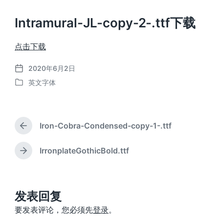
Intramural-JL-copy-2-.ttf下载
点击下载
2020年6月2日
发
英文字体
布
发
日
布
期
于
Iron-Cobra-Condensed-copy-1-.ttf
上
篇
文
IrronplateGothicBold.ttf
下
章
篇
：
文
章
：
发表回复
要发表评论，您必须先
登录
。