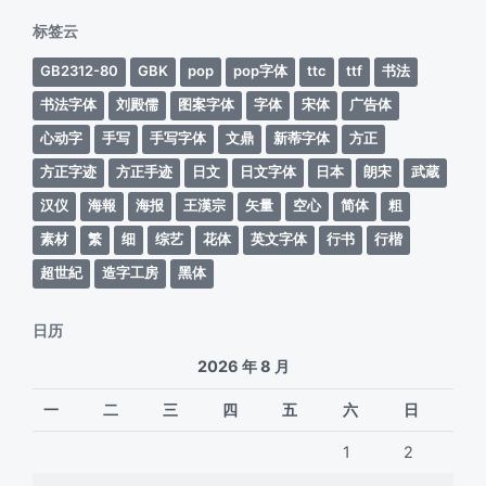
期
标签云
GB2312-80
GBK
pop
pop字体
ttc
ttf
书法
书法字体
刘殿儒
图案字体
字体
宋体
广告体
心动字
手写
手写字体
文鼎
新蒂字体
方正
方正字迹
方正手迹
日文
日文字体
日本
朗宋
武蔵
汉仪
海報
海报
王漢宗
矢量
空心
简体
粗
素材
繁
细
综艺
花体
英文字体
行书
行楷
超世紀
造字工房
黑体
日历
2026 年 8 月
一
二
三
四
五
六
日
1
2