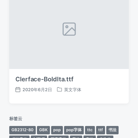
Clerface-BoldIta.ttf
2020年6月2日
英文字体
发
发
布
布
日
于
期
标签云
GB2312-80
GBK
pop
pop字体
ttc
ttf
书法