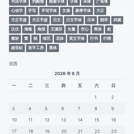
书法字体
刘殿儒
图案字体
字体
宋体
广告体
心动字
手写
手写字体
文鼎
新蒂字体
方正
方正字迹
方正手迹
日文
日文字体
日本
朗宋
武蔵
汉仪
海報
海报
王漢宗
矢量
空心
简体
粗
素材
繁
细
综艺
花体
英文字体
行书
行楷
超世紀
造字工房
黑体
日历
2026 年 8 月
一
二
三
四
五
六
日
1
2
3
4
5
6
7
8
9
10
11
12
13
14
15
16
17
18
19
20
21
22
23