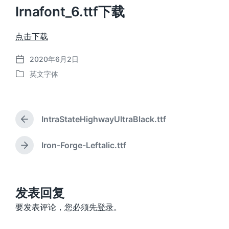
Irnafont_6.ttf下载
点击下载
2020年6月2日
发
英文字体
布
发
日
布
期
于
IntraStateHighwayUltraBlack.ttf
上
篇
文
Iron-Forge-Leftalic.ttf
下
章
篇
：
文
章
：
发表回复
要发表评论，您必须先
登录
。