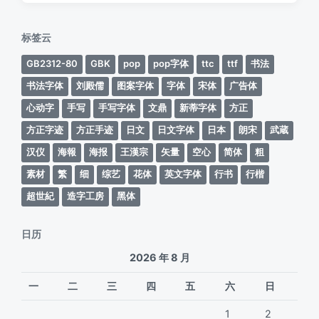
日
于
期
标签云
GB2312-80
GBK
pop
pop字体
ttc
ttf
书法
书法字体
刘殿儒
图案字体
字体
宋体
广告体
心动字
手写
手写字体
文鼎
新蒂字体
方正
方正字迹
方正手迹
日文
日文字体
日本
朗宋
武蔵
汉仪
海報
海报
王漢宗
矢量
空心
简体
粗
素材
繁
细
综艺
花体
英文字体
行书
行楷
超世紀
造字工房
黑体
日历
2026 年 8 月
一
二
三
四
五
六
日
1
2