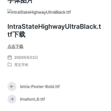
字体图片
IntraStateHighwayUltraBlack.t
tf下载
点击下载
2020年6月2日
发
英文字体
布
发
日
布
期
于
Istria-Poster-Bold.ttf
上
篇
文
Irnafont_6.ttf
下
章
篇
：