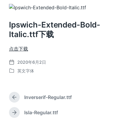
Ipswich-Extended-Bold-
Italic.ttf下载
点击下载
2020年6月2日
发
英文字体
布
发
日
布
期
于
Inverserif-Regular.ttf
上
篇
文
Isla-Regular.ttf
下
章
篇
：
文
章