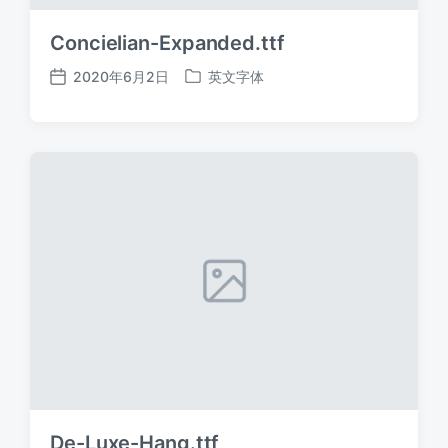
Concielian-Expanded.ttf
2020年6月2日
英文字体
发
发
布
布
日
于
期
De-Luxe-Hang.ttf