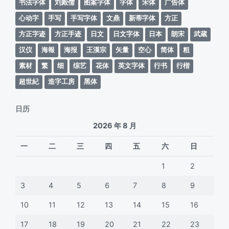
书法字体
刘殿儒
图案字体
字体
宋体
广告体
心动字
手写
手写字体
文鼎
新蒂字体
方正
方正字迹
方正手迹
日文
日文字体
日本
朗宋
武蔵
汉仪
海報
海报
王漢宗
矢量
空心
简体
粗
素材
繁
细
综艺
花体
英文字体
行书
行楷
超世紀
造字工房
黑体
日历
2026 年 8 月
一
二
三
四
五
六
日
1
2
3
4
5
6
7
8
9
10
11
12
13
14
15
16
17
18
19
20
21
22
23