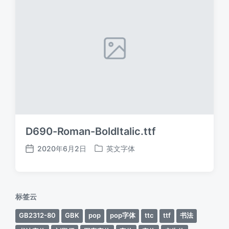
D690-Roman-BoldItalic.ttf
2020年6月2日
英文字体
发
发
布
布
日
于
期
标签云
GB2312-80
GBK
pop
pop字体
ttc
ttf
书法