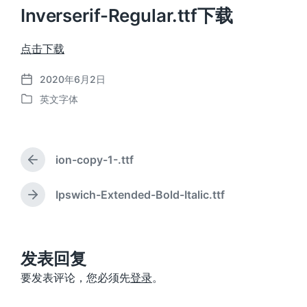
Inverserif-Regular.ttf下载
点击下载
2020年6月2日
发
英文字体
布
发
日
布
期
于
ion-copy-1-.ttf
上
篇
文
Ipswich-Extended-Bold-Italic.ttf
下
章
篇
：
文
章
：
发表回复
要发表评论，您必须先
登录
。