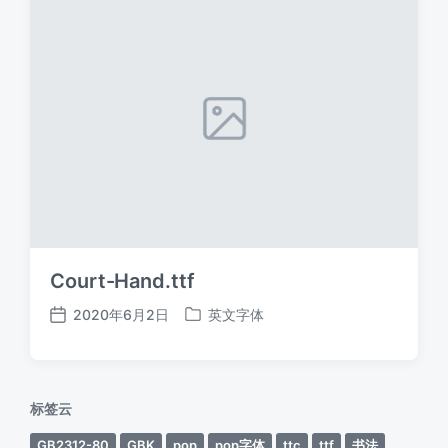
Court-Hand.ttf
2020年6月2日
英文字体
发
发
布
布
日
于
期
标签云
GB2312-80
GBK
pop
pop字体
ttc
ttf
书法