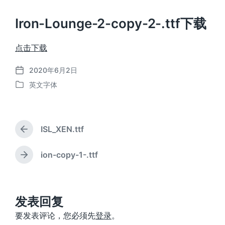
Iron-Lounge-2-copy-2-.ttf下载
点击下载
2020年6月2日
发
英文字体
布
发
日
布
期
于
ISL_XEN.ttf
上
篇
文
ion-copy-1-.ttf
下
章
篇
：
文
章
：
发表回复
要发表评论，您必须先
登录
。