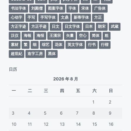
书法字体
刘殿儒
图案字体
字体
宋体
广告体
心动字
手写
手写字体
文鼎
新蒂字体
方正
方正字迹
方正手迹
日文
日文字体
日本
朗宋
武蔵
汉仪
海報
海报
王漢宗
矢量
空心
简体
粗
素材
繁
细
综艺
花体
英文字体
行书
行楷
超世紀
造字工房
黑体
日历
2026 年 8 月
一
二
三
四
五
六
日
1
2
3
4
5
6
7
8
9
10
11
12
13
14
15
16