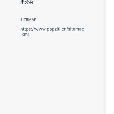
未分类
SITEMAP
https://www.popziti.cn/sitemap
.xml