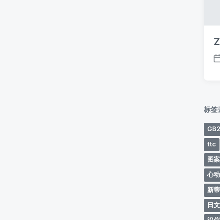
Z
标签
GB2
ttc
图
心
新
日