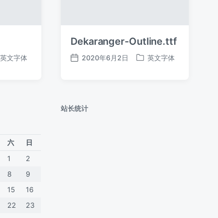
Dekaranger-Outline.ttf
英文字体
2020年6月2日
英文字体
发
发
布
布
日
于
期
站长统计
六
日
1
2
8
9
15
16
22
23