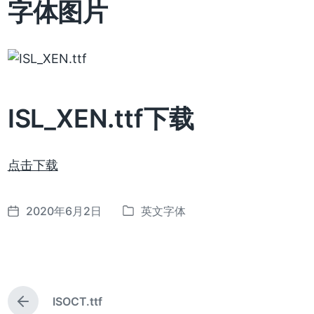
字体图片
ISL_XEN.ttf下载
点击下载
2020年6月2日
英文字体
发
发
布
布
日
于
期
ISOCT.ttf
上