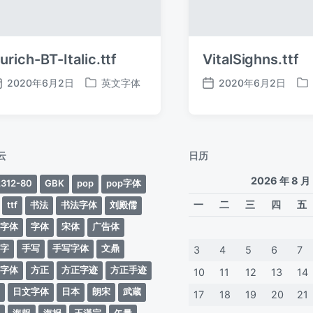
urich-BT-Italic.ttf
VitalSighns.ttf
2020年6月2日
英文字体
2020年6月2日
发
发
发
发
布
布
布
布
日
于
日
于
期
期
云
日历
2026 年 8 月
312-80
GBK
pop
pop字体
一
二
三
四
五
ttf
书法
书法字体
刘殿儒
案字体
字体
宋体
广告体
动字
手写
手写字体
文鼎
3
4
5
6
7
蒂字体
方正
方正字迹
方正手迹
10
11
12
13
14
文
日文字体
日本
朗宋
武蔵
17
18
19
20
21