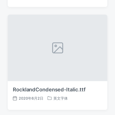
布
布
日
于
期
RocklandCondensed-Italic.ttf
2020年6月2日
英文字体
发
发
布
布
日
于