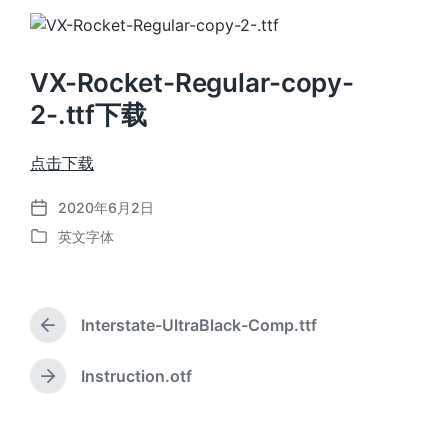
VX-Rocket-Regular-copy-
2-.ttf下载
点击下载
2020年6月2日
发
英文字体
布
发
日
布
期
于
Interstate-UltraBlack-Comp.ttf
上
篇
文
Instruction.otf
下
章
篇
：
文
章