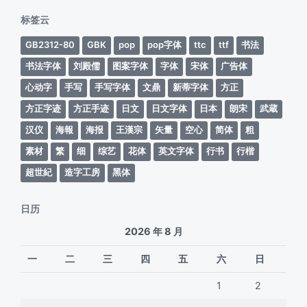
期
标签云
GB2312-80
GBK
pop
pop字体
ttc
ttf
书法
书法字体
刘殿儒
图案字体
字体
宋体
广告体
心动字
手写
手写字体
文鼎
新蒂字体
方正
方正字迹
方正手迹
日文
日文字体
日本
朗宋
武蔵
汉仪
海報
海报
王漢宗
矢量
空心
简体
粗
素材
繁
细
综艺
花体
英文字体
行书
行楷
超世紀
造字工房
黑体
日历
2026 年 8 月
一
二
三
四
五
六
日
1
2