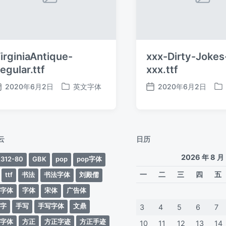
irginiaAntique-
xxx-Dirty-Jokes
egular.ttf
xxx.ttf
2020年6月2日
英文字体
2020年6月2日
发
发
发
发
布
布
布
布
日
于
日
于
期
期
云
日历
2026 年 8 月
312-80
GBK
pop
pop字体
一
二
三
四
五
ttf
书法
书法字体
刘殿儒
案字体
字体
宋体
广告体
动字
手写
手写字体
文鼎
3
4
5
6
7
蒂字体
方正
方正字迹
方正手迹
10
11
12
13
14