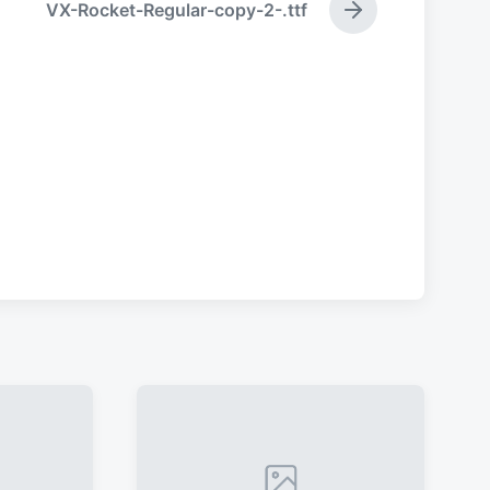
VX-Rocket-Regular-copy-2-.ttf
下
篇
文
章
：