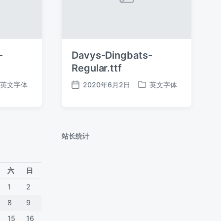
-
Davys-Dingbats-
Regular.ttf
英文字体
2020年6月2日
英文字体
发
发
布
布
日
于
期
站长统计
六
日
1
2
8
9
15
16