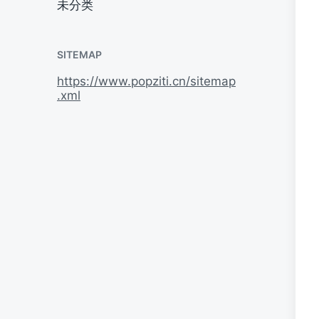
未分类
SITEMAP
https://www.popziti.cn/sitemap
.xml