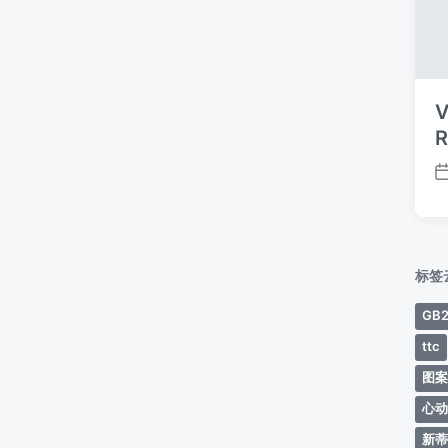
V
R
标签
GB2
ttc
图
心
新