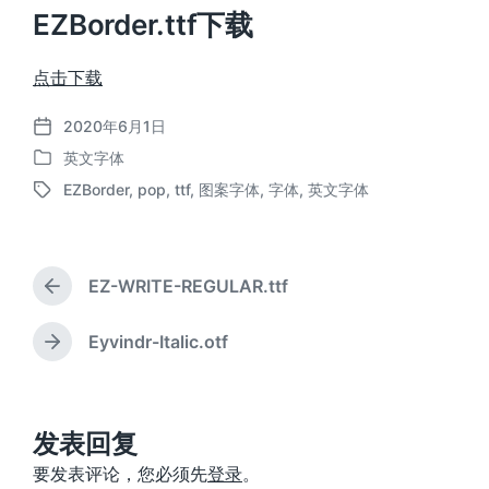
EZBorder.ttf下载
点击下载
2020年6月1日
发
英文字体
布
发
日
EZBorder
,
pop
,
ttf
,
图案字体
,
字体
,
英文字体
布
标
期
于
签
EZ-WRITE-REGULAR.ttf
上
篇
文
Eyvindr-Italic.otf
下
章
篇
：
文
章
：
发表回复
要发表评论，您必须先
登录
。