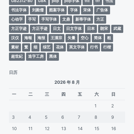
GB2312-80
GBK
pop
pop字体
ttc
ttf
书法
书法字体
刘殿儒
图案字体
字体
宋体
广告体
心动字
手写
手写字体
文鼎
新蒂字体
方正
方正字迹
方正手迹
日文
日文字体
日本
朗宋
武蔵
汉仪
海報
海报
王漢宗
矢量
空心
简体
粗
素材
繁
细
综艺
花体
英文字体
行书
行楷
超世紀
造字工房
黑体
日历
2026 年 8 月
一
二
三
四
五
六
日
1
2
3
4
5
6
7
8
9
10
11
12
13
14
15
16