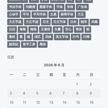
书法字体
刘殿儒
图案字体
字体
宋体
广告体
心动字
手写
手写字体
文鼎
新蒂字体
方正
方正字迹
方正手迹
日文
日文字体
日本
朗宋
武蔵
汉仪
海報
海报
王漢宗
矢量
空心
简体
粗
素材
繁
细
综艺
花体
英文字体
行书
行楷
超世紀
造字工房
黑体
日历
2026 年 8 月
一
二
三
四
五
六
日
1
2
3
4
5
6
7
8
9
10
11
12
13
14
15
16