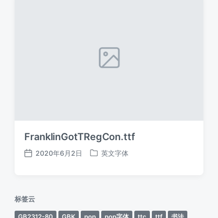
FranklinGotTRegCon.ttf
2020年6月2日
英文字体
发
发
布
布
日
于
期
标签云
GB2312-80
GBK
pop
pop字体
ttc
ttf
书法