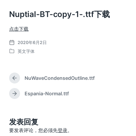
Nuptial-BT-copy-1-.ttf下载
点击下载
2020年6月2日
发
英文字体
布
发
日
布
期
于
NuWaveCondensedOutline.ttf
上
篇
文
Espania-Normal.ttf
下
章
篇
：
文
章
：
发表回复
要发表评论，您必须先
登录
。