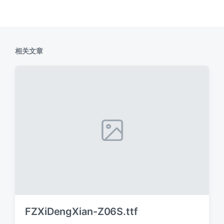
相关文章
FZXiDengXian-Z06S.ttf