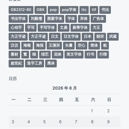
GB2312-80
GBK
pop
pop字体
ttc
ttf
书法
书法字体
刘殿儒
图案字体
字体
宋体
广告体
心动字
手写
手写字体
文鼎
新蒂字体
方正
方正字迹
方正手迹
日文
日文字体
日本
朗宋
武蔵
汉仪
海報
海报
王漢宗
矢量
空心
简体
粗
素材
繁
细
综艺
花体
英文字体
行书
行楷
超世紀
造字工房
黑体
日历
2026 年 8 月
一
二
三
四
五
六
日
1
2
3
4
5
6
7
8
9