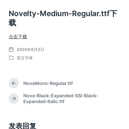
Novelty-Medium-Regular.ttf下
载
点击下载
2020年6月2日
发
英文字体
布
发
日
布
期
于
NovaMono-Regular.ttf
上
篇
Nova-Black-Expanded-SSi-Black-
文
下
Expanded-Italic.ttf
章
篇
：
文
章
：
发表回复