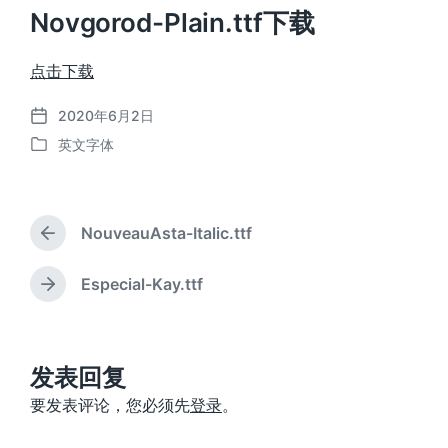
Novgorod-Plain.ttf下载
点击下载
2020年6月2日
发
英文字体
布
发
日
布
期
于
NouveauAsta-Italic.ttf
上
篇
文
Especial-Kay.ttf
下
章
篇
：
文
章
：
发表回复
要发表评论，您必须先
登录
。