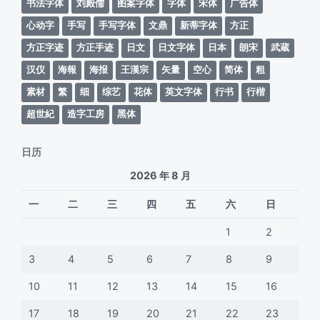
书法字体
刘殿儒
图案字体
字体
宋体
广告体
心动字
手写
手写字体
文鼎
新蒂字体
方正
方正字迹
方正手迹
日文
日文字体
日本
朗宋
武蔵
汉仪
海報
海报
王漢宗
矢量
空心
简体
粗
素材
繁
细
综艺
花体
英文字体
行书
行楷
超世紀
造字工房
黑体
日历
2026 年 8 月
一
二
三
四
五
六
日
1
2
3
4
5
6
7
8
9
10
11
12
13
14
15
16
17
18
19
20
21
22
23