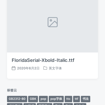
FloridaSerial-Xbold-Italic.ttf
2020年6月2日
英文字体
发
发
布
布
日
于
期
标签云
GB2312-80
GBK
pop
pop字体
ttc
ttf
书法