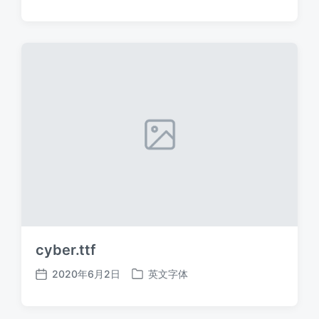
布
布
日
于
期
cyber.ttf
2020年6月2日
英文字体
发
发
布
布
日
于