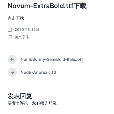
Novum-ExtraBold.ttf下载
点击下载
2020年6月2日
发
英文字体
布
发
日
布
期
于
NumbBunny-SemiBold-Italic.otf
上
篇
文
NudE-Anorexic.ttf
下
章
篇
：
文
章
：
发表回复
要发表评论，您必须先
登录
。