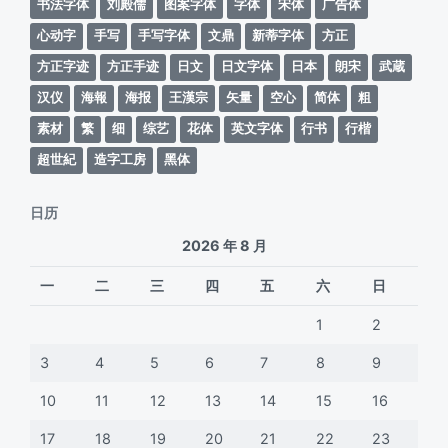
书法字体
刘殿儒
图案字体
字体
宋体
广告体
心动字
手写
手写字体
文鼎
新蒂字体
方正
方正字迹
方正手迹
日文
日文字体
日本
朗宋
武蔵
汉仪
海報
海报
王漢宗
矢量
空心
简体
粗
素材
繁
细
综艺
花体
英文字体
行书
行楷
超世紀
造字工房
黑体
日历
2026 年 8 月
一
二
三
四
五
六
日
1
2
3
4
5
6
7
8
9
10
11
12
13
14
15
16
17
18
19
20
21
22
23