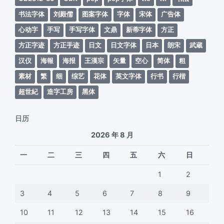
书法字体
刘殿儒
图案字体
字体
宋体
广告体
心动字
手写
手写字体
文鼎
新蒂字体
方正
方正字迹
方正手迹
日文
日文字体
日本
朗宋
武蔵
汉仪
海報
海报
王漢宗
矢量
空心
简体
粗
素材
繁
细
综艺
花体
英文字体
行书
行楷
超世紀
造字工房
黑体
日历
2026 年 8 月
一
二
三
四
五
六
日
1
2
3
4
5
6
7
8
9
10
11
12
13
14
15
16