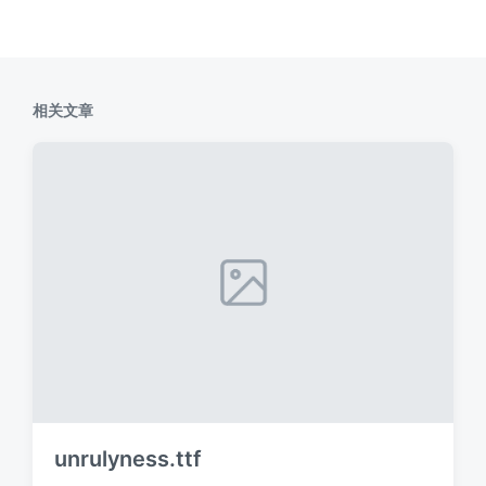
相关文章
unrulyness.ttf