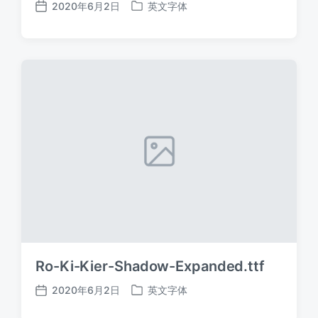
2020年6月2日
英文字体
发
发
布
布
日
于
期
Ro-Ki-Kier-Shadow-Expanded.ttf
2020年6月2日
英文字体
发
发
布
布