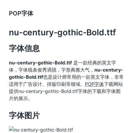
POP字体
nu-century-gothic-Bold.ttf
字体信息
nu-century-gothic-Bold.ttf
是一款经典的英文字
体，字体线条俊秀洒脱，字形典雅大气，
nu-century-
gothic-Bold.ttf
也是设计师常用的一款英文字体，非常
适用于广告设计、排版印刷等领域。
POP字体
下载网站
提供nu-century-gothic-Bold.ttf字体的下载和字体图
片的展示。
字体图片