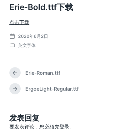
Erie-Bold.ttf下载
点击下载
2020年6月2日
发
英文字体
布
发
日
布
期
于
Erie-Roman.ttf
上
篇
文
ErgoeLight-Regular.ttf
下
章
篇
：
文
章
：
发表回复
要发表评论，您必须先
登录
。