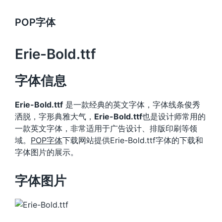
POP字体
Erie-Bold.ttf
字体信息
Erie-Bold.ttf
是一款经典的英文字体，字体线条俊秀
洒脱，字形典雅大气，
Erie-Bold.ttf
也是设计师常用的
一款英文字体，非常适用于广告设计、排版印刷等领
域。
POP字体
下载网站提供Erie-Bold.ttf字体的下载和
字体图片的展示。
字体图片