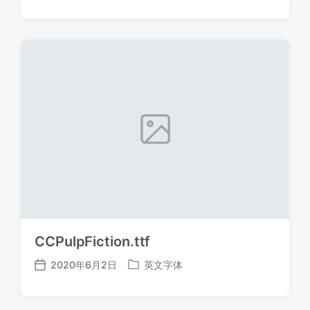
布
布
日
于
期
CCPulpFiction.ttf
2020年6月2日
英文字体
发
发
布
布
日
于