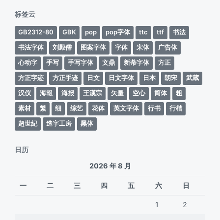
期
标签云
GB2312-80
GBK
pop
pop字体
ttc
ttf
书法
书法字体
刘殿儒
图案字体
字体
宋体
广告体
心动字
手写
手写字体
文鼎
新蒂字体
方正
方正字迹
方正手迹
日文
日文字体
日本
朗宋
武蔵
汉仪
海報
海报
王漢宗
矢量
空心
简体
粗
素材
繁
细
综艺
花体
英文字体
行书
行楷
超世紀
造字工房
黑体
日历
2026 年 8 月
一
二
三
四
五
六
日
1
2