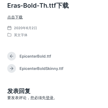
Eras-Bold-Th.ttf下载
点击下载
2020年6月2日
发
英文字体
布
发
日
布
期
于
EpicenterBold.ttf
上
篇
文
EpicenterBoldSkinny.ttf
下
章
篇
：
文
章
：
发表回复
要发表评论，您必须先
登录
。