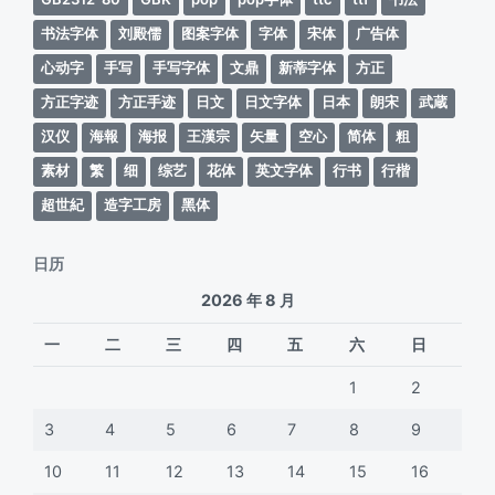
书法字体
刘殿儒
图案字体
字体
宋体
广告体
心动字
手写
手写字体
文鼎
新蒂字体
方正
方正字迹
方正手迹
日文
日文字体
日本
朗宋
武蔵
汉仪
海報
海报
王漢宗
矢量
空心
简体
粗
素材
繁
细
综艺
花体
英文字体
行书
行楷
超世紀
造字工房
黑体
日历
2026 年 8 月
一
二
三
四
五
六
日
1
2
3
4
5
6
7
8
9
10
11
12
13
14
15
16