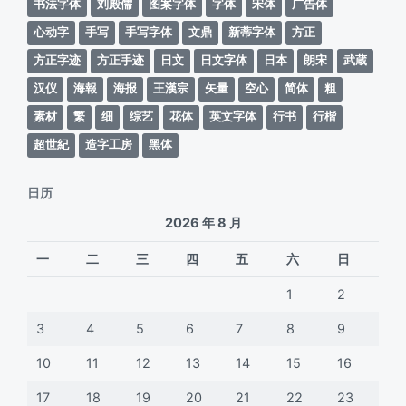
书法字体
刘殿儒
图案字体
字体
宋体
广告体
心动字
手写
手写字体
文鼎
新蒂字体
方正
方正字迹
方正手迹
日文
日文字体
日本
朗宋
武蔵
汉仪
海報
海报
王漢宗
矢量
空心
简体
粗
素材
繁
细
综艺
花体
英文字体
行书
行楷
超世紀
造字工房
黑体
日历
2026 年 8 月
一
二
三
四
五
六
日
1
2
3
4
5
6
7
8
9
10
11
12
13
14
15
16
17
18
19
20
21
22
23