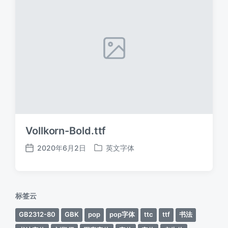
Vollkorn-Bold.ttf
2020年6月2日
英文字体
发
发
布
布
日
于
期
标签云
GB2312-80
GBK
pop
pop字体
ttc
ttf
书法