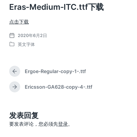
Eras-Medium-ITC.ttf下载
点击下载
2020年6月2日
发
英文字体
布
发
日
布
期
于
Ergoe-Regular-copy-1-.ttf
上
篇
文
Ericsson-GA628-copy-4-.ttf
下
章
篇
：
文
章
：
发表回复
要发表评论，您必须先
登录
。