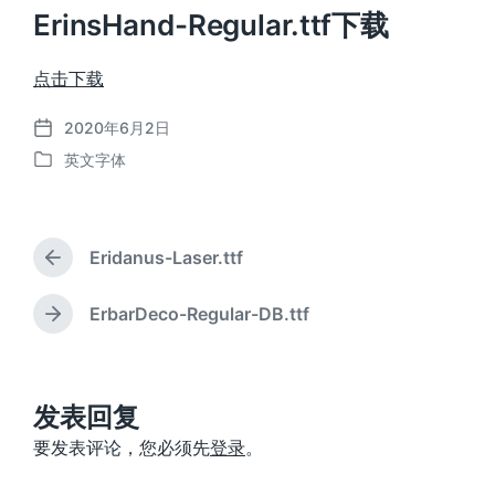
ErinsHand-Regular.ttf下载
点击下载
2020年6月2日
发
英文字体
布
发
日
布
期
于
Eridanus-Laser.ttf
上
篇
文
ErbarDeco-Regular-DB.ttf
下
章
篇
：
文
章
：
发表回复
要发表评论，您必须先
登录
。