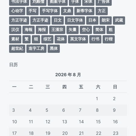
书法字体
刘殿儒
图案字体
字体
宋体
广告体
心动字
手写
手写字体
文鼎
新蒂字体
方正
方正字迹
方正手迹
日文
日文字体
日本
朗宋
武蔵
汉仪
海報
海报
王漢宗
矢量
空心
简体
粗
素材
繁
细
综艺
花体
英文字体
行书
行楷
超世紀
造字工房
黑体
日历
2026 年 8 月
一
二
三
四
五
六
日
1
2
3
4
5
6
7
8
9
10
11
12
13
14
15
16
17
18
19
20
21
22
23