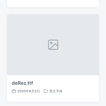
布
布
日
于
期
deRez.ttf
2020年6月2日
英文字体
发
发
布
布
日
于