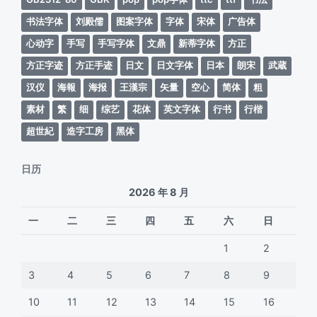
书法字体
刘殿儒
图案字体
字体
宋体
广告体
心动字
手写
手写字体
文鼎
新蒂字体
方正
方正字迹
方正手迹
日文
日文字体
日本
朗宋
武蔵
汉仪
海報
海报
王漢宗
矢量
空心
简体
粗
素材
繁
细
综艺
花体
英文字体
行书
行楷
超世紀
造字工房
黑体
日历
2026 年 8 月
一
二
三
四
五
六
日
1
2
3
4
5
6
7
8
9
10
11
12
13
14
15
16