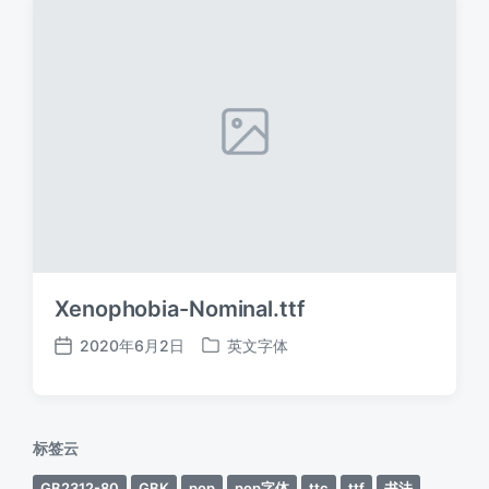
Xenophobia-Nominal.ttf
2020年6月2日
英文字体
发
发
布
布
日
于
期
标签云
GB2312-80
GBK
pop
pop字体
ttc
ttf
书法