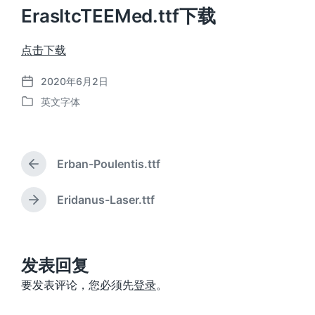
ErasItcTEEMed.ttf下载
点击下载
2020年6月2日
发
英文字体
布
发
日
布
期
于
Erban-Poulentis.ttf
上
篇
文
Eridanus-Laser.ttf
下
章
篇
：
文
章
：
发表回复
要发表评论，您必须先
登录
。