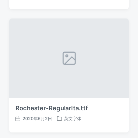
布
布
日
于
期
Rochester-RegularIta.ttf
2020年6月2日
英文字体
发
发
布
布
日
于