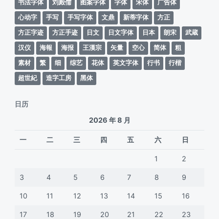
书法字体
刘殿儒
图案字体
字体
宋体
广告体
心动字
手写
手写字体
文鼎
新蒂字体
方正
方正字迹
方正手迹
日文
日文字体
日本
朗宋
武蔵
汉仪
海報
海报
王漢宗
矢量
空心
简体
粗
素材
繁
细
综艺
花体
英文字体
行书
行楷
超世紀
造字工房
黑体
日历
2026 年 8 月
一
二
三
四
五
六
日
1
2
3
4
5
6
7
8
9
10
11
12
13
14
15
16
17
18
19
20
21
22
23