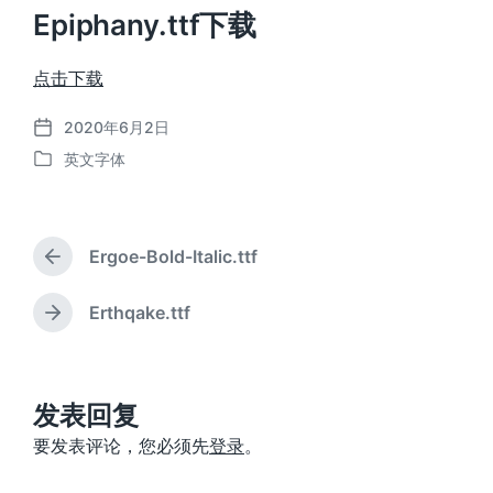
Epiphany.ttf下载
点击下载
2020年6月2日
发
英文字体
布
发
日
布
期
于
Ergoe-Bold-Italic.ttf
上
篇
文
Erthqake.ttf
下
章
篇
：
文
章
：
发表回复
要发表评论，您必须先
登录
。