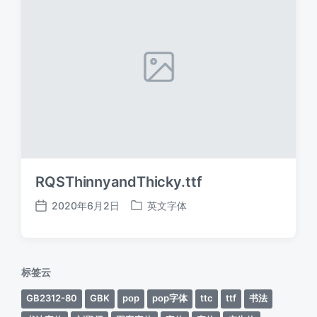
RQSThinnyandThicky.ttf
2020年6月2日
英文字体
发
发
布
布
日
于
期
标签云
GB2312-80
GBK
pop
pop字体
ttc
ttf
书法