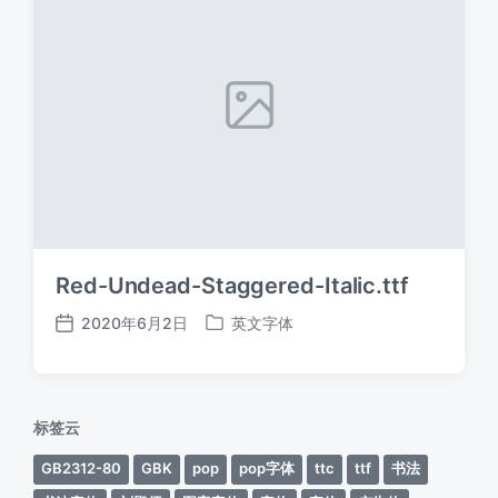
Red-Undead-Staggered-Italic.ttf
2020年6月2日
英文字体
发
发
布
布
日
于
期
标签云
GB2312-80
GBK
pop
pop字体
ttc
ttf
书法