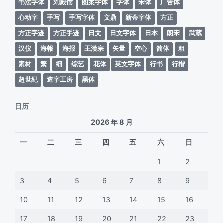
书法字体
刘殿儒
图案字体
字体
宋体
广告体
心动字
手写
手写字体
文鼎
新蒂字体
方正
方正字迹
方正手迹
日文
日文字体
日本
朗宋
武蔵
汉仪
海報
海报
王漢宗
矢量
空心
简体
粗
素材
繁
细
综艺
花体
英文字体
行书
行楷
超世紀
造字工房
黑体
日历
2026 年 8 月
一
二
三
四
五
六
日
1
2
3
4
5
6
7
8
9
10
11
12
13
14
15
16
17
18
19
20
21
22
23