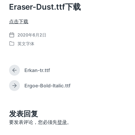
Eraser-Dust.ttf下载
点击下载
2020年6月2日
发
英文字体
布
发
日
布
期
于
Erkan-tr.ttf
上
篇
文
Ergoe-Bold-Italic.ttf
下
章
篇
：
文
章
：
发表回复
要发表评论，您必须先
登录
。