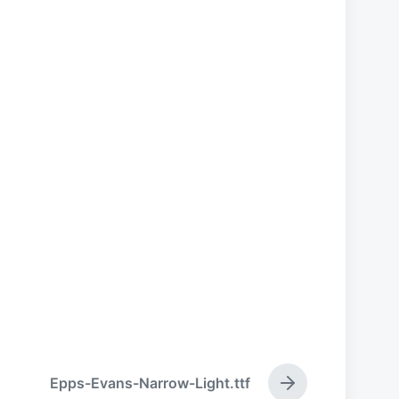
Epps-Evans-Narrow-Light.ttf
下