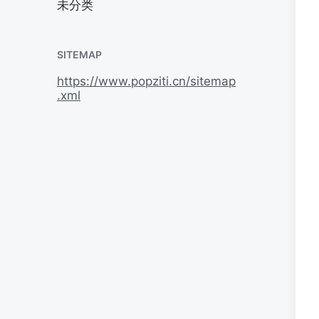
未分类
SITEMAP
https://www.popziti.cn/sitemap
.xml