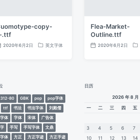
uomotype-copy-
Flea-Market-
-.ttf
Outline.ttf
2020年6月2日
英文字体
2020年6月2日
发
发
发
发
布
布
布
布
日
于
日
于
期
期
云
日历
2026 年 8 月
312-80
GBK
pop
pop字体
一
二
三
四
五
ttf
书法
书法字体
刘殿儒
案字体
字体
宋体
广告体
动字
手写
手写字体
文鼎
3
4
5
6
7
蒂字体
方正
方正字迹
方正手迹
10
11
12
13
14