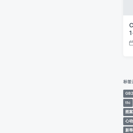
C
1
标签
GB2
ttc
图
心
新