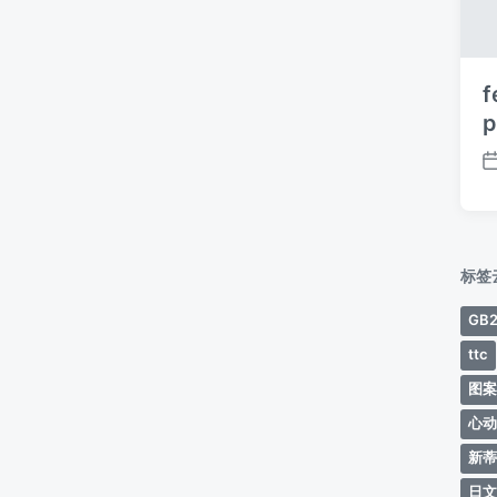
f
p
标签
GB2
ttc
图
心
新
日