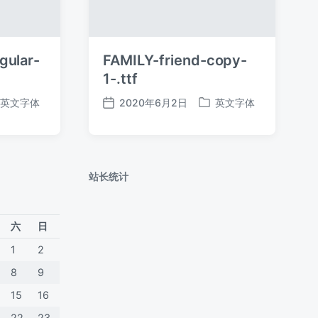
gular-
FAMILY-friend-copy-
1-.ttf
英文字体
2020年6月2日
英文字体
发
发
布
布
日
于
期
站长统计
六
日
1
2
8
9
15
16
22
23