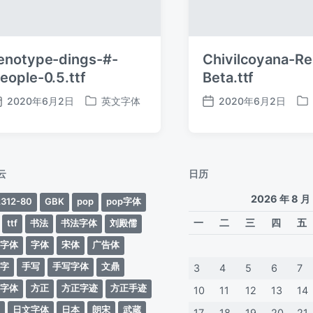
enotype-dings-#-
Chivilcoyana-Re
eople-0.5.ttf
Beta.ttf
2020年6月2日
英文字体
2020年6月2日
发
发
发
发
布
布
布
布
日
于
日
于
期
期
云
日历
2026 年 8 月
312-80
GBK
pop
pop字体
一
二
三
四
五
ttf
书法
书法字体
刘殿儒
案字体
字体
宋体
广告体
动字
手写
手写字体
文鼎
3
4
5
6
7
蒂字体
方正
方正字迹
方正手迹
10
11
12
13
14
文
日文字体
日本
朗宋
武蔵
17
18
19
20
21