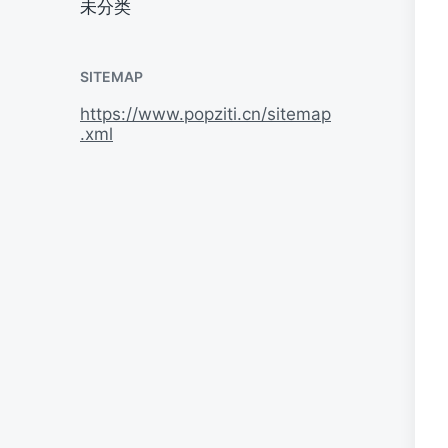
未分类
SITEMAP
https://www.popziti.cn/sitemap
.xml