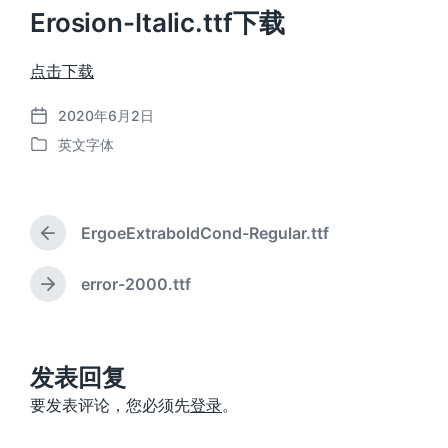
Erosion-Italic.ttf下载
点击下载
2020年6月2日
发
英文字体
布
发
日
布
期
于
ErgoeExtraboldCond-Regular.ttf
上
篇
文
error-2000.ttf
下
章
篇
：
文
章
：
发表回复
要发表评论，您必须先
登录
。