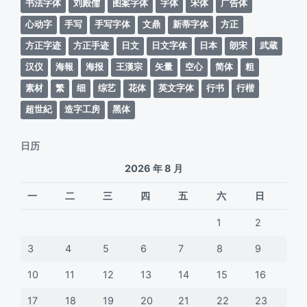
书法字体
刘殿儒
图案字体
字体
宋体
广告体
心动字
手写
手写字体
文鼎
新蒂字体
方正
方正字迹
方正手迹
日文
日文字体
日本
朗宋
武蔵
汉仪
海報
海报
王漢宗
矢量
空心
简体
粗
素材
繁
细
综艺
花体
英文字体
行书
行楷
超世紀
造字工房
黑体
日历
2026 年 8 月
一
二
三
四
五
六
日
1
2
3
4
5
6
7
8
9
10
11
12
13
14
15
16
17
18
19
20
21
22
23