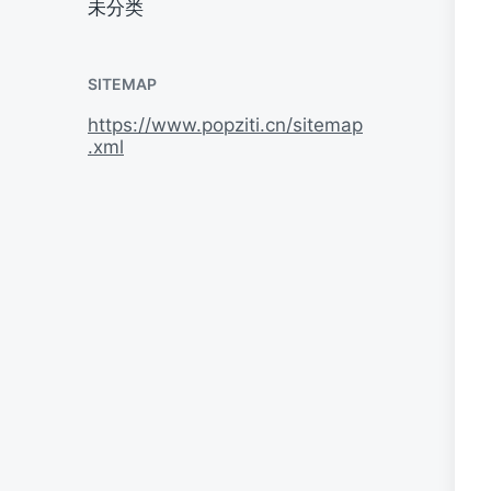
未分类
SITEMAP
https://www.popziti.cn/sitemap
.xml