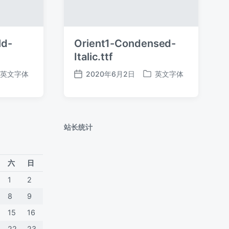
ld-
Orient1-Condensed-
Italic.ttf
英文字体
2020年6月2日
英文字体
发
发
布
布
日
于
期
站长统计
六
日
1
2
8
9
15
16
22
23