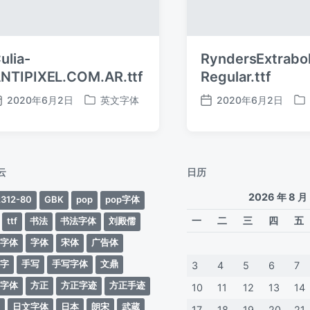
ulia-
RyndersExtrabo
NTIPIXEL.COM.AR.ttf
Regular.ttf
2020年6月2日
英文字体
2020年6月2日
发
发
发
发
布
布
布
布
日
于
日
于
期
期
云
日历
2026 年 8 月
312-80
GBK
pop
pop字体
一
二
三
四
五
ttf
书法
书法字体
刘殿儒
案字体
字体
宋体
广告体
动字
手写
手写字体
文鼎
3
4
5
6
7
蒂字体
方正
方正字迹
方正手迹
10
11
12
13
14
文
日文字体
日本
朗宋
武蔵
17
18
19
20
21