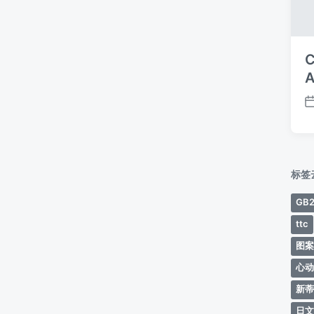
C
A
标签
GB2
ttc
图
心
新
日