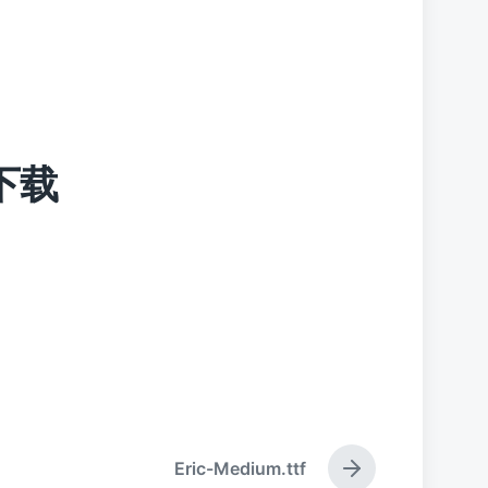
f下载
Eric-Medium.ttf
下