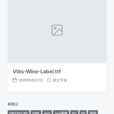
Vtks-Wine-Label.ttf
2020年6月2日
英文字体
发
发
布
布
日
于
期
标签云
GB2312-80
GBK
pop
pop字体
ttc
ttf
书法