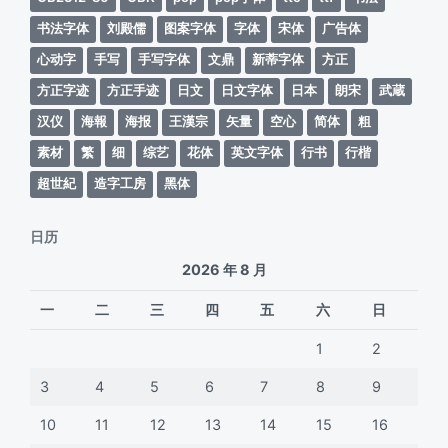
书法字体
刘殿儒
图案字体
字体
宋体
广告体
心动字
手写
手写字体
文鼎
新蒂字体
方正
方正字迹
方正手迹
日文
日文字体
日本
朗宋
武蔵
汉仪
海報
海报
王漢宗
矢量
空心
简体
粗
素材
繁
细
综艺
花体
英文字体
行书
行楷
超世紀
造字工房
黑体
日历
2026 年 8 月
一
二
三
四
五
六
日
1
2
3
4
5
6
7
8
9
10
11
12
13
14
15
16