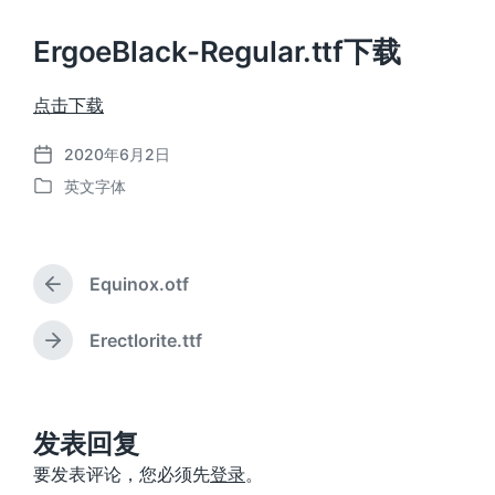
ErgoeBlack-Regular.ttf下载
点击下载
2020年6月2日
发
英文字体
布
发
日
布
期
于
Equinox.otf
上
篇
文
Erectlorite.ttf
下
章
篇
：
文
章
：
发表回复
要发表评论，您必须先
登录
。