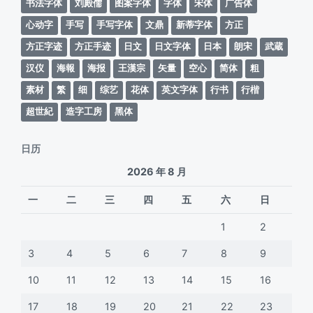
书法字体
刘殿儒
图案字体
字体
宋体
广告体
心动字
手写
手写字体
文鼎
新蒂字体
方正
方正字迹
方正手迹
日文
日文字体
日本
朗宋
武蔵
汉仪
海報
海报
王漢宗
矢量
空心
简体
粗
素材
繁
细
综艺
花体
英文字体
行书
行楷
超世紀
造字工房
黑体
日历
2026 年 8 月
一
二
三
四
五
六
日
1
2
3
4
5
6
7
8
9
10
11
12
13
14
15
16
17
18
19
20
21
22
23