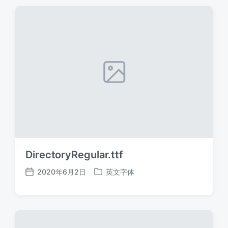
期
DirectoryRegular.ttf
2020年6月2日
英文字体
发
发
布
布
日
于
期