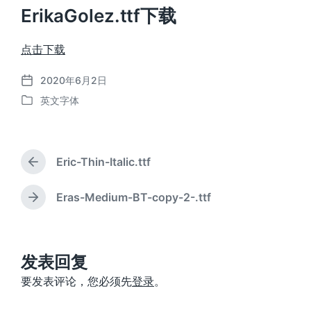
ErikaGolez.ttf下载
点击下载
2020年6月2日
发
英文字体
布
发
日
布
期
于
Eric-Thin-Italic.ttf
上
篇
文
Eras-Medium-BT-copy-2-.ttf
下
章
篇
：
文
章
：
发表回复
要发表评论，您必须先
登录
。