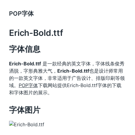
POP字体
Erich-Bold.ttf
字体信息
Erich-Bold.ttf
是一款经典的英文字体，字体线条俊秀
洒脱，字形典雅大气，
Erich-Bold.ttf
也是设计师常用
的一款英文字体，非常适用于广告设计、排版印刷等领
域。
POP字体
下载网站提供Erich-Bold.ttf字体的下载
和字体图片的展示。
字体图片