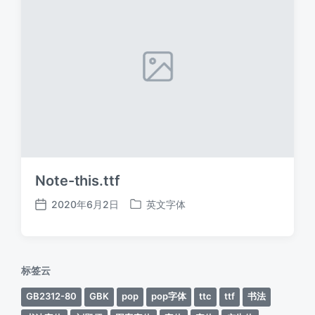
Note-this.ttf
2020年6月2日
英文字体
发
发
布
布
日
于
期
标签云
GB2312-80
GBK
pop
pop字体
ttc
ttf
书法