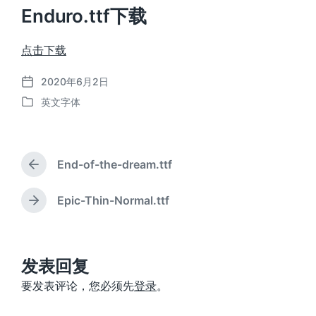
Enduro.ttf下载
点击下载
2020年6月2日
发
英文字体
布
发
日
布
期
于
End-of-the-dream.ttf
上
篇
文
Epic-Thin-Normal.ttf
下
章
篇
：
文
章
：
发表回复
要发表评论，您必须先
登录
。