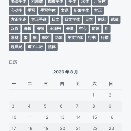
书法字体
刘殿儒
图案字体
字体
宋体
广告体
心动字
手写
手写字体
文鼎
新蒂字体
方正
方正字迹
方正手迹
日文
日文字体
日本
朗宋
武蔵
汉仪
海報
海报
王漢宗
矢量
空心
简体
粗
素材
繁
细
综艺
花体
英文字体
行书
行楷
超世紀
造字工房
黑体
日历
2026 年 8 月
一
二
三
四
五
六
日
1
2
3
4
5
6
7
8
9
10
11
12
13
14
15
16
17
18
19
20
21
22
23