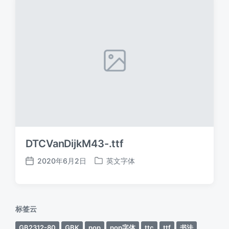
DTCVanDijkM43-.ttf
2020年6月2日
英文字体
发
发
布
布
日
于
期
标签云
GB2312-80
GBK
pop
pop字体
ttc
ttf
书法