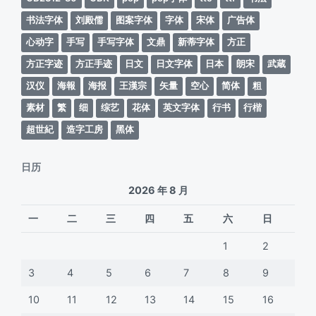
书法字体
刘殿儒
图案字体
字体
宋体
广告体
心动字
手写
手写字体
文鼎
新蒂字体
方正
方正字迹
方正手迹
日文
日文字体
日本
朗宋
武蔵
汉仪
海報
海报
王漢宗
矢量
空心
简体
粗
素材
繁
细
综艺
花体
英文字体
行书
行楷
超世紀
造字工房
黑体
日历
2026 年 8 月
一
二
三
四
五
六
日
1
2
3
4
5
6
7
8
9
10
11
12
13
14
15
16