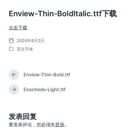
Enview-Thin-BoldItalic.ttf下载
点击下载
2020年6月2日
发
英文字体
布
发
日
布
期
于
Enview-Thin-Bold.ttf
上
篇
文
Enschede-Light.ttf
下
章
篇
：
文
章
：
发表回复
要发表评论，您必须先
登录
。