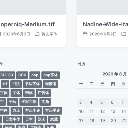
operniq-Medium.ttf
Nadine-Wide-Ital
2020年6月2日
英文字体
2020年6月2日
发
发
发
发
布
布
布
布
日
于
日
于
期
期
云
日历
2026 年 8 月
312-80
GBK
pop
pop字体
一
二
三
四
五
ttf
书法
书法字体
刘殿儒
案字体
字体
宋体
广告体
动字
手写
手写字体
文鼎
3
4
5
6
7
蒂字体
方正
方正字迹
方正手迹
10
11
12
13
14
文
日文字体
日本
朗宋
武蔵
17
18
19
20
21