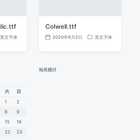
ic.ttf
Colwell.ttf
英文字体
2020年6月2日
英文字体
发
发
布
布
日
于
期
站长统计
六
日
1
2
8
9
15
16
22
23