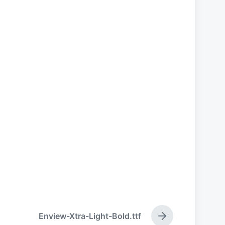
Enview-Xtra-Light-Bold.ttf
下