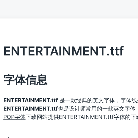
ENTERTAINMENT.ttf
字体信息
ENTERTAINMENT.ttf
是一款经典的英文字体，字体线
ENTERTAINMENT.ttf
也是设计师常用的一款英文字体
POP字体
下载网站提供ENTERTAINMENT.ttf字体