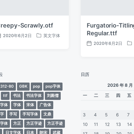
reepy-Scrawly.otf
Furgatorio-Titlin
Regular.ttf
2020年6月2日
英文字体
发
发
2020年6月2日
布
布
发
发
日
于
布
布
期
日
于
期
云
日历
2026 年 8 月
312-80
GBK
pop
pop字体
一
二
三
四
五
ttf
书法
书法字体
刘殿儒
案字体
字体
宋体
广告体
动字
手写
手写字体
文鼎
3
4
5
6
7
蒂字体
方正
方正字迹
方正手迹
10
11
12
13
14
文
日文字体
日本
朗宋
武蔵
17
18
19
20
21