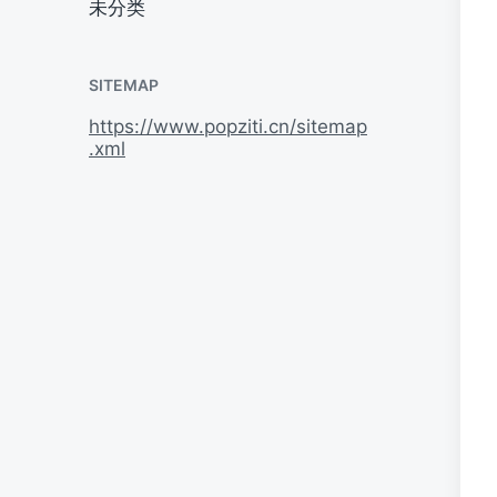
未分类
SITEMAP
https://www.popziti.cn/sitemap
.xml