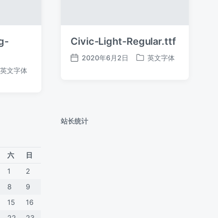
g-
Civic-Light-Regular.ttf
2020年6月2日
英文字体
发
发
英文字体
布
布
日
于
期
站长统计
六
日
1
2
8
9
15
16
22
23