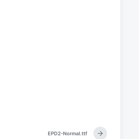
EPD2-Normal.ttf
下