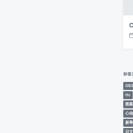
C
标签
GB2
ttc
图
心
新
日