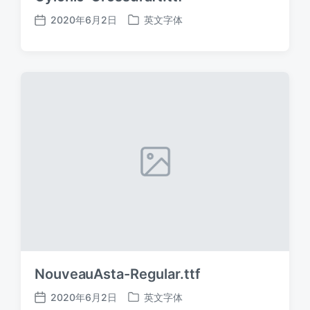
2020年6月2日
英文字体
发
发
布
布
日
于
期
NouveauAsta-Regular.ttf
2020年6月2日
英文字体
发
发