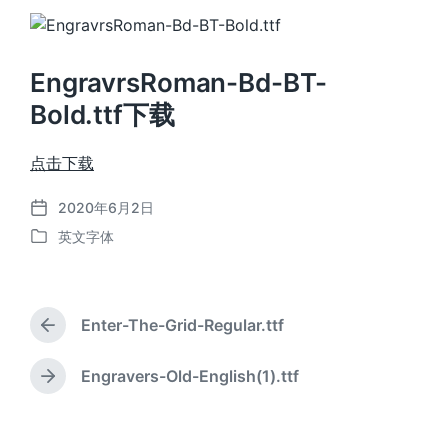
EngravrsRoman-Bd-BT-
Bold.ttf下载
点击下载
2020年6月2日
发
英文字体
布
发
日
布
期
于
Enter-The-Grid-Regular.ttf
上
篇
文
Engravers-Old-English(1).ttf
下
章
篇
：
文
章