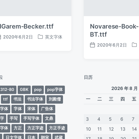
lGarem-Becker.ttf
Novarese-Book-I
BT.ttf
2020年6月2日
英文字体
发
发
2020年6月2日
布
布
发
发
日
于
布
布
期
日
于
期
云
日历
2026 年 8 月
312-80
GBK
pop
pop字体
一
二
三
四
五
ttf
书法
书法字体
刘殿儒
案字体
字体
宋体
广告体
动字
手写
手写字体
文鼎
3
4
5
6
7
蒂字体
方正
方正字迹
方正手迹
10
11
12
13
14
文
日文字体
日本
朗宋
武蔵
17
18
19
20
21