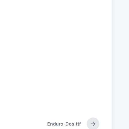
Enduro-Dos.ttf
下