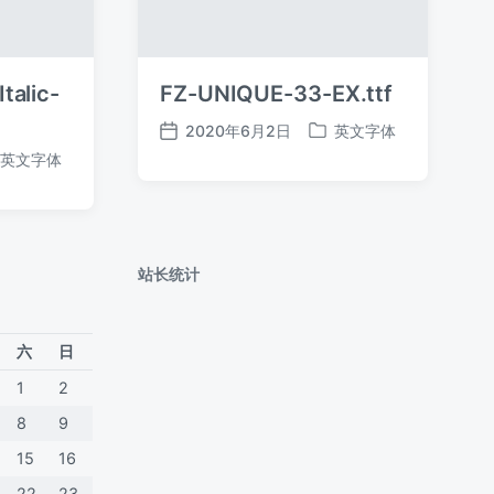
talic-
FZ-UNIQUE-33-EX.ttf
2020年6月2日
英文字体
发
发
英文字体
布
布
日
于
期
站长统计
六
日
1
2
8
9
15
16
22
23