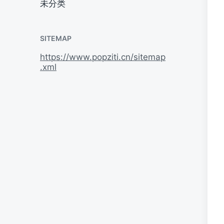
未分类
SITEMAP
https://www.popziti.cn/sitemap
.xml