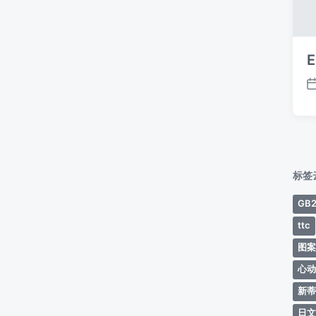
E
标签
GB2
ttc
图
心
新
日