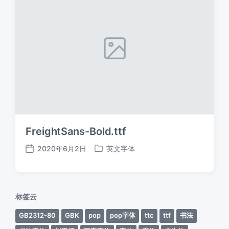
FreightSans-Bold.ttf
2020年6月2日
英文字体
发
发
布
布
日
于
期
标签云
GB2312-80
GBK
pop
pop字体
ttc
ttf
书法