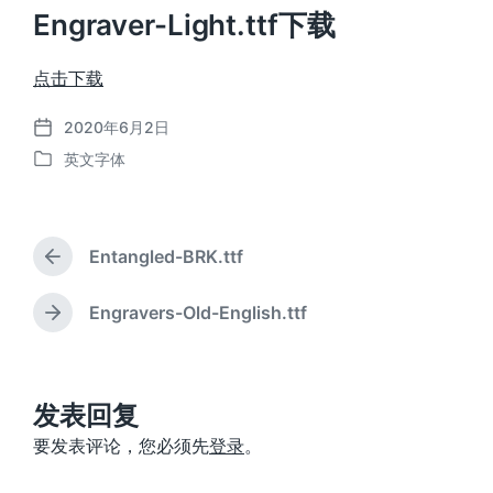
Engraver-Light.ttf下载
点击下载
2020年6月2日
发
英文字体
布
发
日
布
期
于
Entangled-BRK.ttf
上
篇
文
Engravers-Old-English.ttf
下
章
篇
：
文
章
：
发表回复
要发表评论，您必须先
登录
。