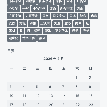
书法字体
刘殿儒
图案字体
字体
宋体
广告体
心动字
手写
手写字体
文鼎
新蒂字体
方正
方正字迹
方正手迹
日文
日文字体
日本
朗宋
武蔵
汉仪
海報
海报
王漢宗
矢量
空心
简体
粗
素材
繁
细
综艺
花体
英文字体
行书
行楷
超世紀
造字工房
黑体
日历
2026 年 8 月
一
二
三
四
五
六
日
1
2
3
4
5
6
7
8
9
10
11
12
13
14
15
16
17
18
19
20
21
22
23