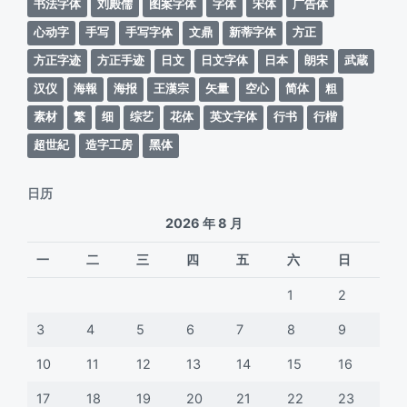
书法字体
刘殿儒
图案字体
字体
宋体
广告体
心动字
手写
手写字体
文鼎
新蒂字体
方正
方正字迹
方正手迹
日文
日文字体
日本
朗宋
武蔵
汉仪
海報
海报
王漢宗
矢量
空心
简体
粗
素材
繁
细
综艺
花体
英文字体
行书
行楷
超世紀
造字工房
黑体
日历
2026 年 8 月
一
二
三
四
五
六
日
1
2
3
4
5
6
7
8
9
10
11
12
13
14
15
16
17
18
19
20
21
22
23