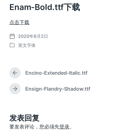
Enam-Bold.ttf下载
点击下载
2020年6月2日
发
英文字体
布
发
日
布
期
于
Encino-Extended-Italic.ttf
上
篇
文
Ensign-Flandry-Shadow.ttf
下
章
篇
：
文
章
：
发表回复
要发表评论，您必须先
登录
。