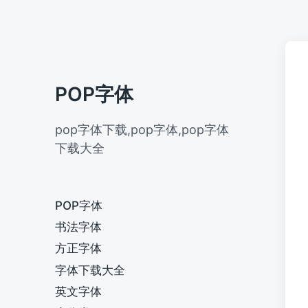
POP字体
pop字体下载,pop字体,pop字体
下载大全
POP字体
书法字体
方正字体
字体下载大全
英文字体