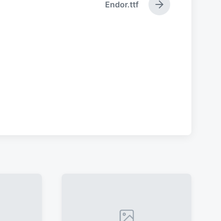
Endor.ttf
下
篇
文
章
：