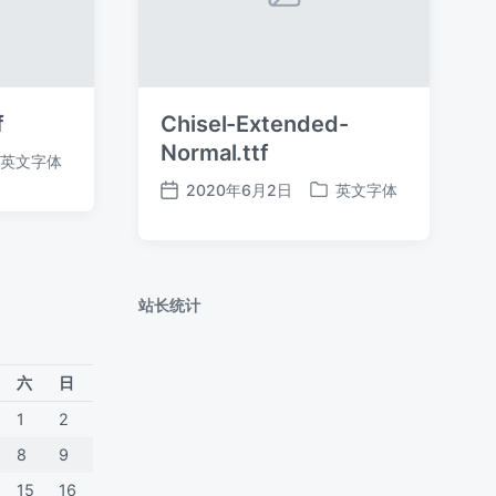
f
Chisel-Extended-
Normal.ttf
英文字体
2020年6月2日
英文字体
发
发
布
布
日
于
期
站长统计
六
日
1
2
8
9
15
16